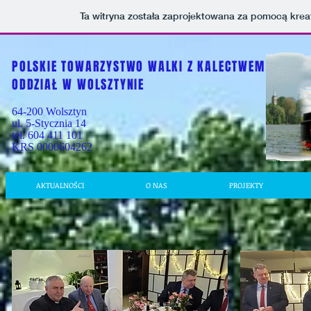
Ta witryna została zaprojektowana za pomocą kre
POLSKIE TOWARZYSTWO WALKI Z KALECTWEM
ODDZIAŁ W WOLSZTYNIE
64-200 Wolsztyn
ul. 5-Stycznia 14
tel. 604 411 101
KRS 0000604262
AKTUALNOŚCI
O NAS
PROJEKTY